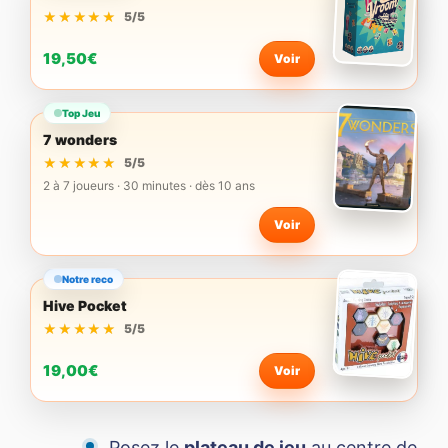
★★★★★
★★★★★
5/5
19,50€
Voir
Top Jeu
7 wonders
★★★★★
★★★★★
5/5
2 à 7 joueurs · 30 minutes · dès 10 ans
Voir
Notre reco
Hive Pocket
★★★★★
★★★★★
5/5
19,00€
Voir
Posez le
plateau de jeu
au centre de