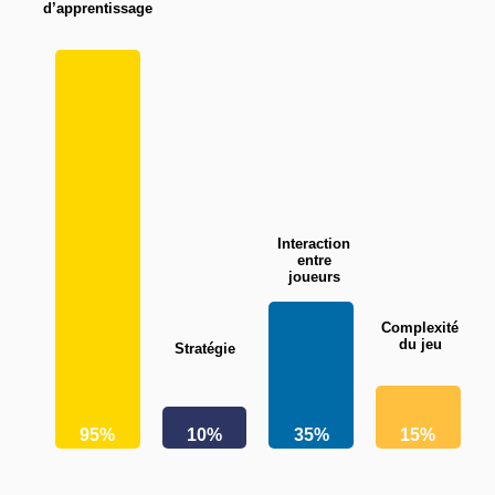
d’apprentissage
Interaction
entre
joueurs
Complexité
du jeu
Stratégie
95%
10%
35%
15%