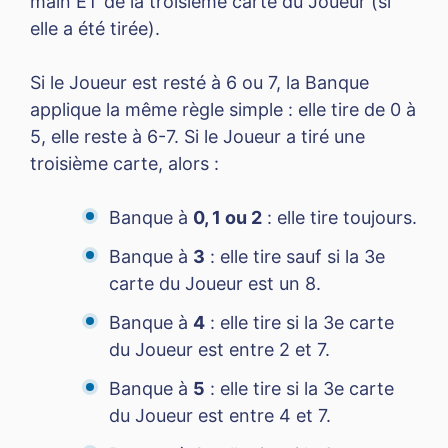
main ET de la troisième carte du Joueur (si
elle a été tirée).
Si le Joueur est resté à 6 ou 7, la Banque
applique la même règle simple : elle tire de 0 à
5, elle reste à 6-7. Si le Joueur a tiré une
troisième carte, alors :
Banque à
0, 1 ou 2
: elle tire toujours.
Banque à
3
: elle tire sauf si la 3e
carte du Joueur est un 8.
Banque à
4
: elle tire si la 3e carte
du Joueur est entre 2 et 7.
Banque à
5
: elle tire si la 3e carte
du Joueur est entre 4 et 7.