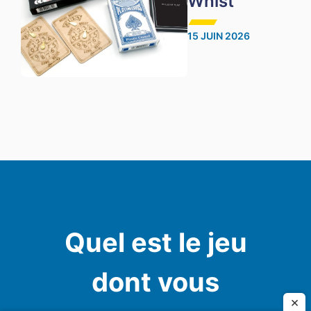
Whist
15 JUIN 2026
Quel est le jeu
dont vous
×