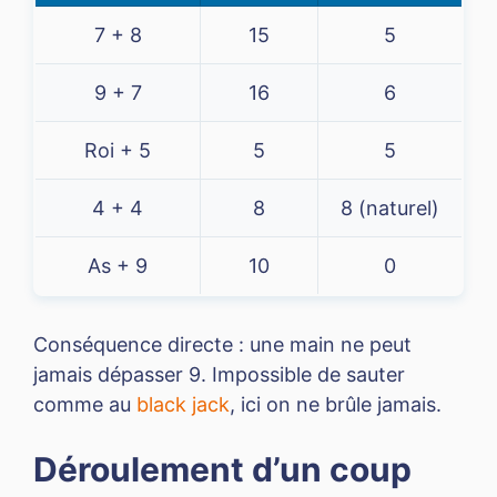
7 + 8
15
5
9 + 7
16
6
Roi + 5
5
5
4 + 4
8
8 (naturel)
As + 9
10
0
Conséquence directe : une main ne peut
jamais dépasser 9. Impossible de sauter
comme au
black jack
, ici on ne brûle jamais.
Déroulement d’un coup