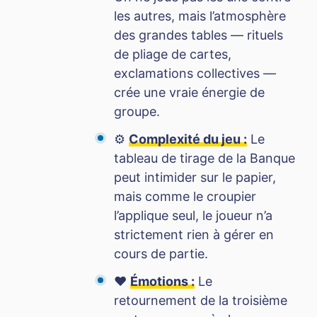
les autres, mais l’atmosphère
des grandes tables — rituels
de pliage de cartes,
exclamations collectives —
crée une vraie énergie de
groupe.
⚙️
Complexité du jeu :
Le
tableau de tirage de la Banque
peut intimider sur le papier,
mais comme le croupier
l’applique seul, le joueur n’a
strictement rien à gérer en
cours de partie.
❤️
Émotions :
Le
retournement de la troisième