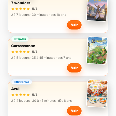
7 wonders
★★★★★
★★★★★
5/5
2 à 7 joueurs · 30 minutes · dès 10 ans
Voir
Top Jeu
Carcassonne
★★★★★
★★★★★
5/5
2 à 5 joueurs · 35 à 45 minutes · dès 7 ans
Voir
Notre reco
Azul
★★★★★
★★★★★
5/5
2 à 4 joueurs · 30 à 45 minutes · dès 8 ans
Voir