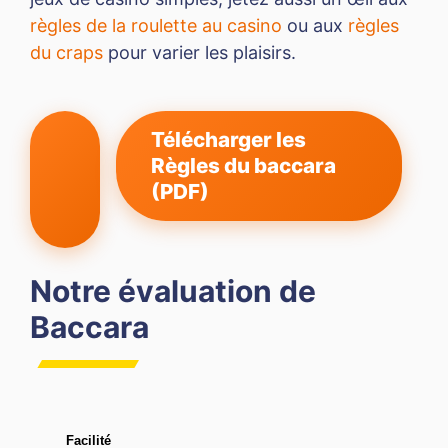
règles de la roulette au casino
ou aux
règles
du craps
pour varier les plaisirs.
Télécharger les
Règles du baccara
(PDF)
Notre évaluation de
Baccara
Facilité