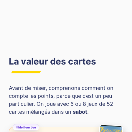
La valeur des cartes
Avant de miser, comprenons comment on
compte les points, parce que c’est un peu
particulier. On joue avec 6 ou 8 jeux de 52
cartes mélangés dans un
sabot
.
Meilleur Jeu