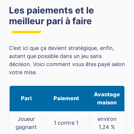
Les paiements et le
meilleur pari à faire
C’est ici que ça devient stratégique, enfin,
autant que possible dans un jeu sans
décision. Voici comment vous êtes payé selon
votre mise.
Avantage
Pari
Paiement
maison
Joueur
environ
1 contre 1
gagnant
1,24 %