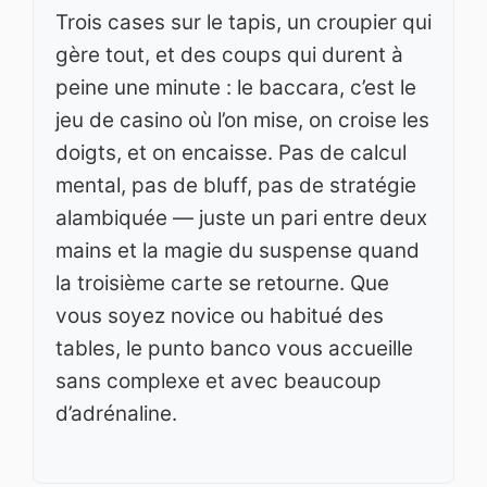
Trois cases sur le tapis, un croupier qui
gère tout, et des coups qui durent à
peine une minute : le baccara, c’est le
jeu de casino où l’on mise, on croise les
doigts, et on encaisse. Pas de calcul
mental, pas de bluff, pas de stratégie
alambiquée — juste un pari entre deux
mains et la magie du suspense quand
la troisième carte se retourne. Que
vous soyez novice ou habitué des
tables, le punto banco vous accueille
sans complexe et avec beaucoup
d’adrénaline.