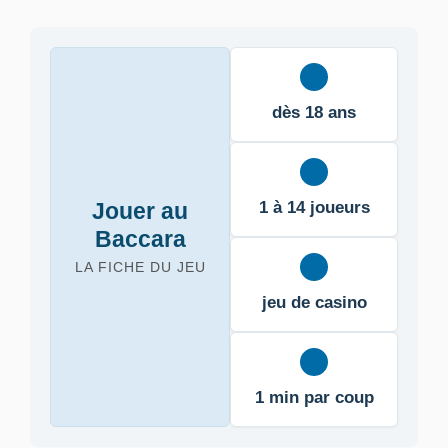
dès 18 ans
Jouer au
1 à 14 joueurs
Baccara
LA FICHE DU JEU
jeu de casino
1 min par coup