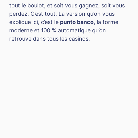
tout le boulot, et soit vous gagnez, soit vous
perdez. C’est tout. La version qu’on vous
explique ici, c’est le
punto banco
, la forme
moderne et 100 % automatique qu’on
retrouve dans tous les casinos.