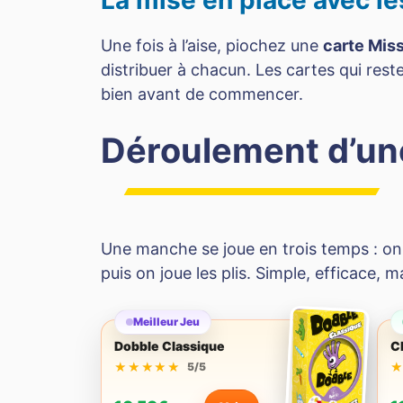
La mise en place avec le
Une fois à l’aise, piochez une
carte Mis
distribuer à chacun. Les cartes qui rest
bien avant de commencer.
Déroulement d’u
Une manche se joue en trois temps : on 
puis on joue les plis. Simple, efficace, 
Meilleur Jeu
Dobble Classique
C
★★★★★
★★★★★
5/5