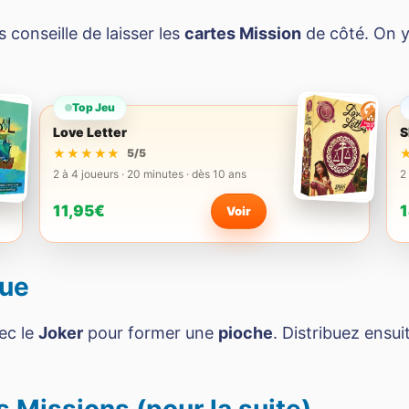
 conseille de laisser les
cartes Mission
de côté. On y 
Top Jeu
Love Letter
S
★★★★★
★★★★★
5/5
2 à 4 joueurs · 20 minutes · dès 10 ans
2
11,95€
1
Voir
que
ec le
Joker
pour former une
pioche
. Distribuez ensu