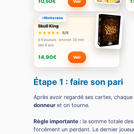
10,50€
1
Voir
Notre reco
Skull King
★★★★★
★★★★★
5/5
à 6 joueurs · environ 30 min ·
dès 8 ans
14,90€
Voir
Étape 1 : faire son pari
Après avoir regardé ses cartes, chaqu
donneur
et on tourne.
Règle importante :
la somme totale des 
forcément un perdant. Le dernier joueur