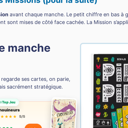
s Missions (pour la suite)
sion
avant chaque manche. Le petit chiffre en bas à 
ent sont mises de côté face cachée. La Mission s’appli
ne manche
regarde ses cartes, on parie,
mais sacrément stratégique.
Top Jeu
houineurs
★★★★★
★★★★★
5/5