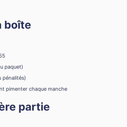
a boîte
55
 du paquet)
 pénalités)
ont pimenter chaque manche
ère partie