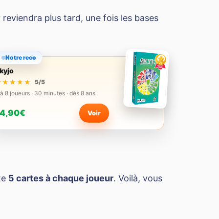
reviendra plus tard, une fois les bases
Notre reco
kyjo
★★★★★
★★★★★
5/5
 à 8 joueurs · 30 minutes · dès 8 ans
4,90€
Voir
ite
5 cartes à chaque joueur
. Voilà, vous