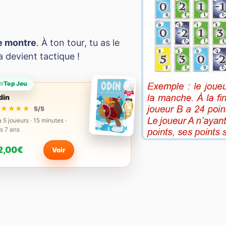
ne montre
. À ton tour, tu as le
a devient tactique !
Top Jeu
din
★★★★★
★★★★★
5/5
à 5 joueurs · 15 minutes ·
s 7 ans
2,00€
Voir