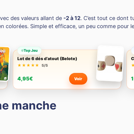
vec des valeurs allant de
-2 à 12
. C’est tout ce dont 
en colorées. Simple et efficace, un peu comme pour l
Top Jeu
Lot de 6 dés d’atout (Belote)
C
★★★★★
★★★★★
5/5
4,95€
1
Voir
une manche