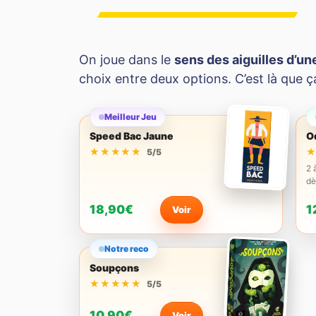
On joue dans le
sens des aiguilles d’u
choix entre deux options. C’est là que ç
Meilleur Jeu
Speed Bac Jaune
O
★★★★★
★★★★★
5/5
2 
dè
18,90€
1
Voir
Notre reco
Soupçons
★★★★★
★★★★★
5/5
10,90€
Voir