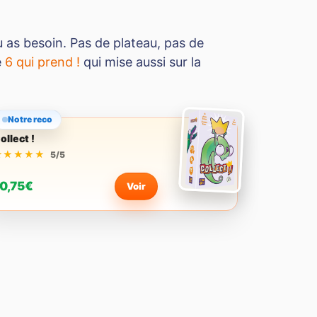
tu as besoin. Pas de plateau, pas de
e
6 qui prend !
qui mise aussi sur la
Notre reco
ollect !
★★★★★
★★★★★
5/5
0,75€
Voir