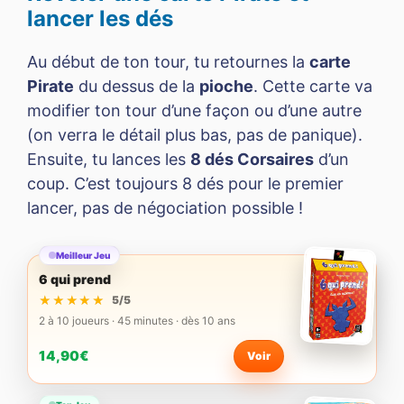
lancer les dés
Au début de ton tour, tu retournes la
carte
Pirate
du dessus de la
pioche
. Cette carte va
modifier ton tour d’une façon ou d’une autre
(on verra le détail plus bas, pas de panique).
Ensuite, tu lances les
8 dés Corsaires
d’un
coup. C’est toujours 8 dés pour le premier
lancer, pas de négociation possible !
Meilleur Jeu
6 qui prend
★★★★★
★★★★★
5/5
2 à 10 joueurs · 45 minutes · dès 10 ans
14,90€
Voir