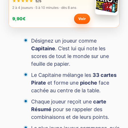
★★★★★
★★★★★
5/5
2 à 4 joueurs · 5 à 10 minutes · dès 8 ans
9,90€
Voir
Désignez un joueur comme
Capitaine
. C’est lui qui note les
scores de tout le monde sur une
feuille de papier.
Le Capitaine mélange les
33 cartes
Pirate
et forme une
pioche
face
cachée au centre de la table.
Chaque joueur reçoit une
carte
Résumé
pour se rappeler des
combinaisons et de leurs points.