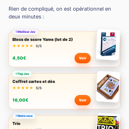
Rien de compliqué, on est opérationnel en
deux minutes :
Meilleur Jeu
Blocs de score Yams (lot de 2)
★★★★★
★★★★★
5/5
4,50€
Voir
Top Jeu
Coffret cartes et dés
★★★★★
★★★★★
5/5
16,00€
Voir
Notre reco
Trio