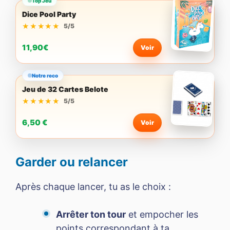
Top Jeu
Dice Pool Party
★★★★★
★★★★★
5/5
11,90€
Voir
Notre reco
Jeu de 32 Cartes Belote
★★★★★
★★★★★
5/5
6,50 €
Voir
Garder ou relancer
Après chaque lancer, tu as le choix :
Arrêter ton tour
et empocher les
points correspondant à ta