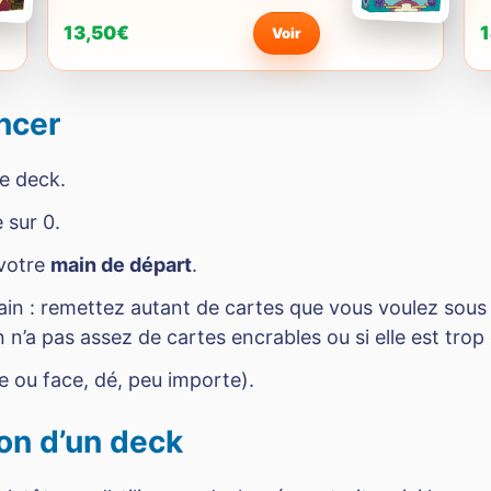
13,50€
1
Voir
ncer
e deck.
 sur 0.
 votre
main de départ
.
in : remettez autant de cartes que vous voulez sous
n n’a pas assez de cartes encrables ou si elle est trop
e ou face, dé, peu importe).
on d’un deck