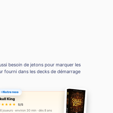
ssi besoin de jetons pour marquer les
r fourni dans les decks de démarrage
Notre reco
kull King
★★★★★
★★★★★
5/5
 6 joueurs · environ 30 min · dès 8 ans