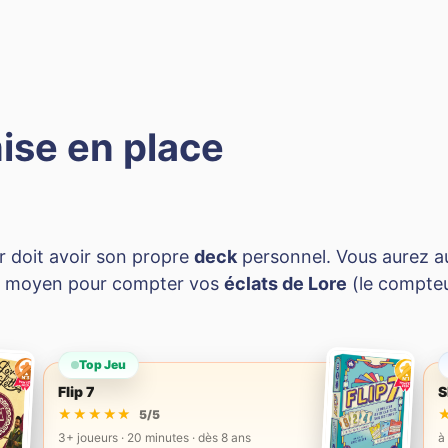
mise en place
r doit avoir son propre
deck
personnel. Vous aurez au
un moyen pour compter vos
éclats de Lore
(le compteu
Top Jeu
Flip 7
S
★★★★★
★★★★★
5/5
3+ joueurs · 20 minutes · dès 8 ans
à