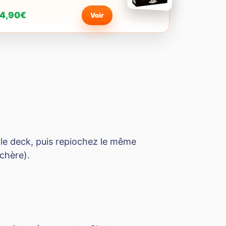
4,90€
Voir
 le deck, puis repiochez le même
 chère).