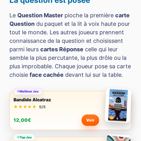
La question est posée
Le
Question Master
pioche la première
carte
Question
du paquet et la lit à voix haute pour
tout le monde. Les autres joueurs prennent
connaissance de la question et choisissent
parmi leurs
cartes Réponse
celle qui leur
semble la plus percutante, la plus drôle ou la
plus improbable. Chaque joueur pose sa carte
choisie
face cachée
devant lui sur la table.
Meilleur Jeu
Bandido Alcatraz
★★★★★
★★★★★
5/5
12,00€
Voir
Top Jeu