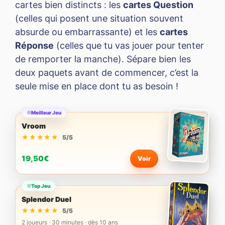
cartes bien distincts : les
cartes Question
(celles qui posent une situation souvent
absurde ou embarrassante) et les
cartes
Réponse
(celles que tu vas jouer pour tenter
de remporter la manche). Sépare bien les
deux paquets avant de commencer, c’est la
seule mise en place dont tu as besoin !
Meilleur Jeu
Vroom
★★★★★
★★★★★
5/5
19,50€
Voir
Top Jeu
Splendor Duel
★★★★★
★★★★★
5/5
2 joueurs · 30 minutes · dès 10 ans