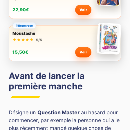
22,90€
Voir
Notre reco
Moustache
★★★★★
★★★★★
5/5
15,50€
Voir
Avant de lancer la
première manche
Désigne un
Question Master
au hasard pour
commencer, par exemple la personne qui a le
plus récemment mangé quelque chose de