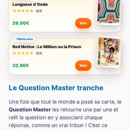
Longueur d’Onde
★★★★★
★★★★★
5/5
29,00€
Voir
Notre reco
Red Notice : Le Million ou la Prison
★★★★★
★★★★★
5/5
22,90€
Voir
Le Question Master tranche
Une fois que tout le monde a posé sa carte, le
Question Master
les retourne une par une et
relit la question en y associant chaque
réponse, comme un vrai tribun ! C’est ce