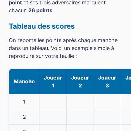
point
et ses trois adversaires marquent
chacun
26 points
.
Tableau des scores
On reporte les points après chaque manche
dans un tableau. Voici un exemple simple à
reproduire sur votre feuille :
Joueur
Joueur
Joueur
J
Manche
1
2
3
1
2