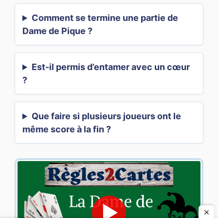
Comment se termine une partie de
Dame de Pique ?
Est-il permis d’entamer avec un cœur
?
Que faire si plusieurs joueurs ont le
même score à la fin ?
×