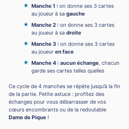
Manche 1 :
on donne ses 3 cartes
au joueur à sa
gauche
Manche 2 :
on donne ses 3 cartes
au joueur à sa
droite
Manche 3 :
on donne ses 3 cartes
au joueur
en face
Manche 4 :
aucun échange
, chacun
garde ses cartes telles quelles
Ce cycle de 4 manches se répète jusqu’à la fin
de la partie. Petite astuce : profitez des
échanges pour vous débarrasser de vos
cœurs encombrants ou de la redoutable
Dame de Pique
!