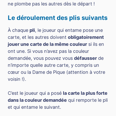
ne plombe pas les autres dès le départ !
Le déroulement des plis suivants
À chaque
pli
, le joueur qui entame pose une
carte, et les autres doivent
obligatoirement
jouer une carte de la même couleur
si ils en
ont une. Si vous n’avez pas la couleur
demandée, vous pouvez vous
défausser
de
n’importe quelle autre carte, y compris un
cœur ou la Dame de Pique (attention à votre
voisin !).
C’est le joueur qui a posé
la carte la plus forte
dans la couleur demandée
qui remporte le pli
et qui entame le suivant.