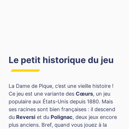
Le petit historique du jeu
La Dame de Pique, c’est une vieille histoire !
Ce jeu est une variante des
Cœurs
, un jeu
populaire aux États-Unis depuis 1880. Mais
ses racines sont bien françaises : il descend
du
Reversi
et du
Polignac
, deux jeux encore
plus anciens. Bref, quand vous jouez à la