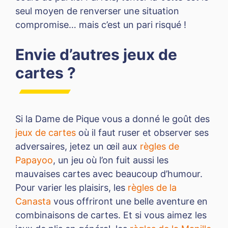
seul moyen de renverser une situation
compromise… mais c’est un pari risqué !
Envie d’autres jeux de
cartes ?
Si la Dame de Pique vous a donné le goût des
jeux de cartes
où il faut ruser et observer ses
adversaires, jetez un œil aux
règles de
Papayoo
, un jeu où l’on fuit aussi les
mauvaises cartes avec beaucoup d’humour.
Pour varier les plaisirs, les
règles de la
Canasta
vous offriront une belle aventure en
combinaisons de cartes. Et si vous aimez les