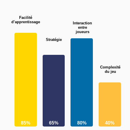
Facilité
d’apprentissage
Interaction
entre
joueurs
Stratégie
Complexité
du jeu
85%
65%
80%
40%