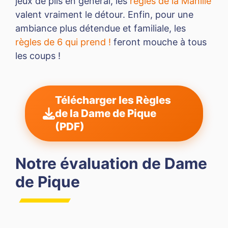
jeux de plis en général, les
règles de la Manille
valent vraiment le détour. Enfin, pour une
ambiance plus détendue et familiale, les
règles de 6 qui prend !
feront mouche à tous
les coups !
Télécharger les Règles
de la Dame de Pique
(PDF)
Notre évaluation de Dame
de Pique