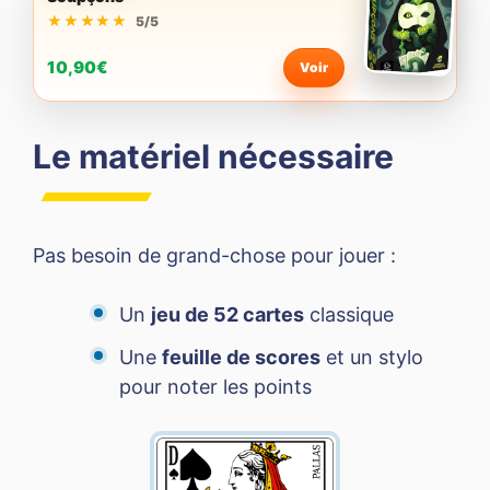
★★★★★
★★★★★
5/5
10,90€
Voir
Le matériel nécessaire
Pas besoin de grand-chose pour jouer :
Un
jeu de 52 cartes
classique
Une
feuille de scores
et un stylo
pour noter les points