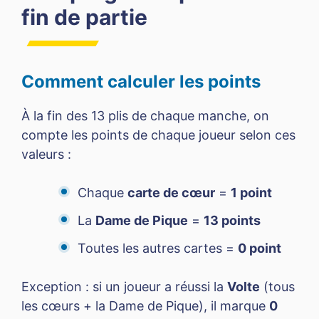
fin de partie
Comment calculer les points
À la fin des 13 plis de chaque manche, on
compte les points de chaque joueur selon ces
valeurs :
Chaque
carte de cœur
=
1 point
La
Dame de Pique
=
13 points
Toutes les autres cartes =
0 point
Exception : si un joueur a réussi la
Volte
(tous
les cœurs + la Dame de Pique), il marque
0