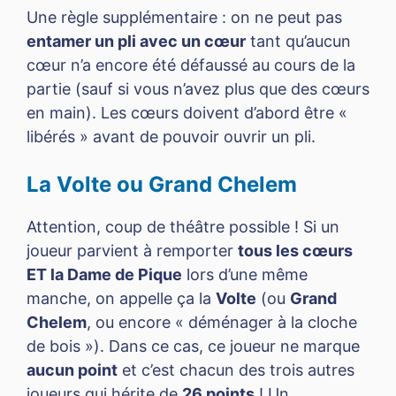
Une règle supplémentaire : on ne peut pas
entamer un pli avec un cœur
tant qu’aucun
cœur n’a encore été défaussé au cours de la
partie (sauf si vous n’avez plus que des cœurs
en main). Les cœurs doivent d’abord être «
libérés » avant de pouvoir ouvrir un pli.
La Volte ou Grand Chelem
Attention, coup de théâtre possible ! Si un
joueur parvient à remporter
tous les cœurs
ET la Dame de Pique
lors d’une même
manche, on appelle ça la
Volte
(ou
Grand
Chelem
, ou encore « déménager à la cloche
de bois »). Dans ce cas, ce joueur ne marque
aucun point
et c’est chacun des trois autres
joueurs qui hérite de
26 points
! Un