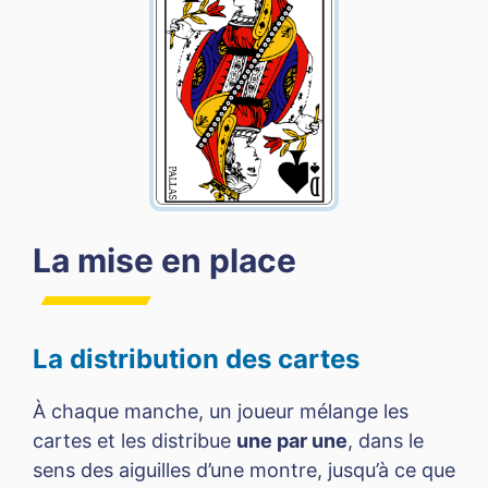
La mise en place
La distribution des cartes
À chaque manche, un joueur mélange les
cartes et les distribue
une par une
, dans le
sens des aiguilles d’une montre, jusqu’à ce que