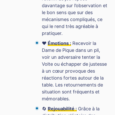
davantage sur l’observation et
le bon sens que sur des
mécanismes compliqués, ce
qui le rend très agréable à
pratiquer.
❤️
Émotions :
Recevoir la
Dame de Pique dans un pli,
voir un adversaire tenter la
Volte ou échapper de justesse
à un cœur provoque des
réactions fortes autour de la
table. Les retournements de
situation sont fréquents et
mémorables.
🔄
Rejouabilité :
Grâce à la