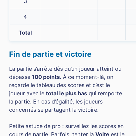
3
4
Total
Fin de partie et victoire
La partie s’arrête dès qu’un joueur atteint ou
dépasse
100 points
. À ce moment-là, on
regarde le tableau des scores et c’est le
joueur avec le
total le plus bas
qui remporte
la partie. En cas d’égalité, les joueurs
concernés se partagent la victoire.
Petite astuce de pro : surveillez les scores en
cours de partie. Parfois, tenter la
Volte
est le