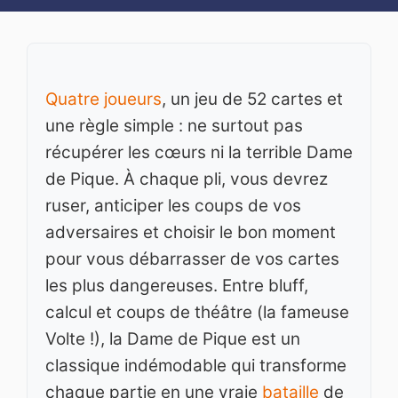
Quatre joueurs
, un jeu de 52 cartes et
une règle simple : ne surtout pas
récupérer les cœurs ni la terrible Dame
de Pique. À chaque pli, vous devrez
ruser, anticiper les coups de vos
adversaires et choisir le bon moment
pour vous débarrasser de vos cartes
les plus dangereuses. Entre bluff,
calcul et coups de théâtre (la fameuse
Volte !), la Dame de Pique est un
classique indémodable qui transforme
chaque partie en une vraie
bataille
de