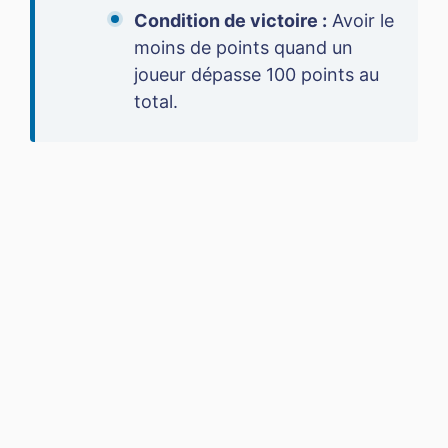
Condition de victoire :
Avoir le
moins de points quand un
joueur dépasse 100 points au
total.