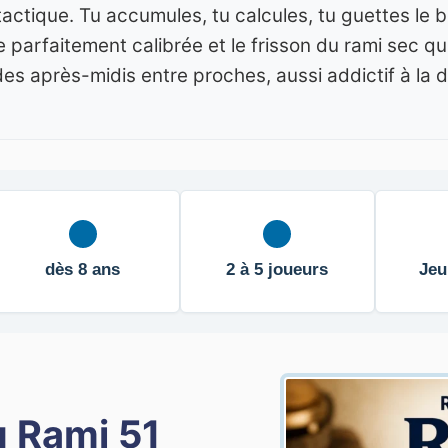
er tactique. Tu accumules, tu calcules, tu guettes l
 parfaitement calibrée et le frisson du rami sec qui 
es après-midis entre proches, aussi addictif à la d
dès 8 ans
2 à 5 joueurs
Jeu
 Rami 51