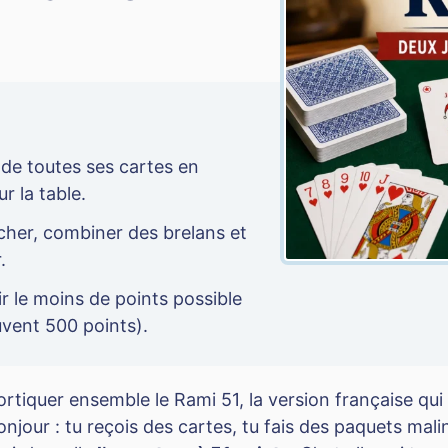
de toutes ses cartes en
r la table.
cher, combiner des brelans et
.
r le moins de points possible
vent 500 points).
ortiquer ensemble le Rami 51, la version française qui
jour : tu reçois des cartes, tu fais des paquets malins