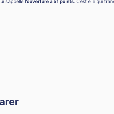
ui s’appelle
l’ouverture à 51 points
. C’est elle qui tr
arer