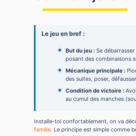
Le jeu en bref :
But du jeu :
Se débarrasser 
posant des combinaisons su
Mécanique principale :
Pio
des suites, poser, défausser
Condition de victoire :
Avoi
au cumul des manches (sou
Installe-toi confortablement, on va déc
famille
. Le principe est simple comme bon