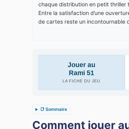
chaque distribution en petit thrill
Entre la satisfaction d’une ouverture
de cartes reste un incontournable d
Jouer au
Rami 51
LA FICHE DU JEU
📑 Sommaire
Comment jouer au