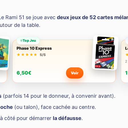
. Le Rami 51 se joue avec
deux jeux de 52 cartes méla
utour de la table.
Top Jeu
Phase 10 Express
L
★★★★★
★★★★★
5/5
2
6,50€
1
Voir
s
(parfois 14 pour le donneur, à convenir avant).
pioche
(ou talon), face cachée au centre.
 à côté pour démarrer
la défausse
.