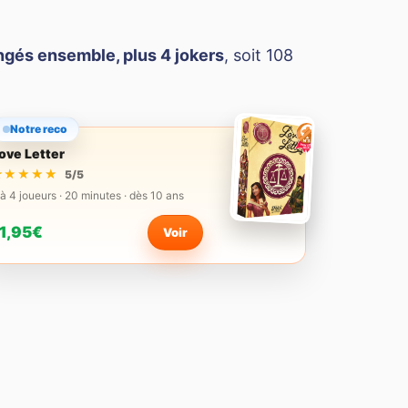
ngés ensemble, plus 4 jokers
, soit 108
Notre reco
ove Letter
★★★★★
★★★★★
5/5
 à 4 joueurs · 20 minutes · dès 10 ans
1,95€
Voir