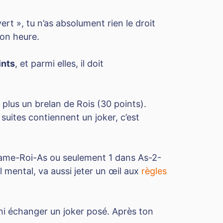
ert », tu n’as absolument rien le droit
ton heure.
ints
, et parmi elles, il doit
plus un brelan de Rois (30 points).
 suites contiennent un joker, c’est
Dame-Roi-As ou seulement 1 dans As-2-
l mental, va aussi jeter un œil aux
règles
ni échanger un joker posé. Après ton