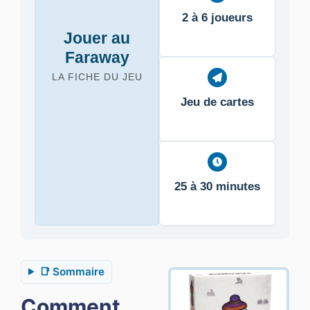
2 à 6 joueurs
Jouer au
Faraway
LA FICHE DU JEU
Jeu de cartes
25 à 30 minutes
📑 Sommaire
Comment