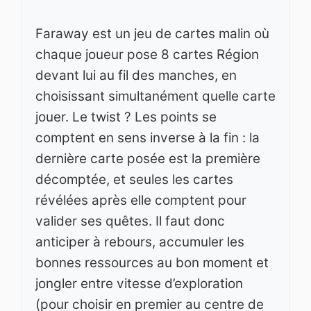
Faraway est un jeu de cartes malin où
chaque joueur pose 8 cartes Région
devant lui au fil des manches, en
choisissant simultanément quelle carte
jouer. Le twist ? Les points se
comptent en sens inverse à la fin : la
dernière carte posée est la première
décomptée, et seules les cartes
révélées après elle comptent pour
valider ses quêtes. Il faut donc
anticiper à rebours, accumuler les
bonnes ressources au bon moment et
jongler entre vitesse d’exploration
(pour choisir en premier au centre de