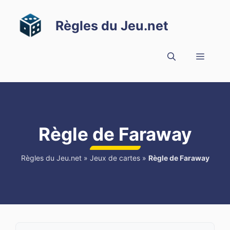
Aller
au
Règles du Jeu.net
contenu
Menu
Règle de Faraway
Règles du Jeu.net
»
Jeux de cartes
»
Règle de Faraway