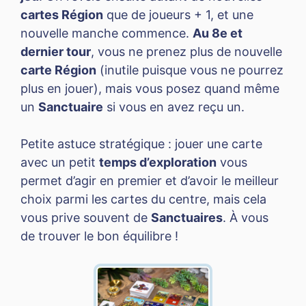
cartes Région
que de joueurs + 1, et une
nouvelle manche commence.
Au 8e et
dernier tour
, vous ne prenez plus de nouvelle
carte Région
(inutile puisque vous ne pourrez
plus en jouer), mais vous posez quand même
un
Sanctuaire
si vous en avez reçu un.
Petite astuce stratégique : jouer une carte
avec un petit
temps d’exploration
vous
permet d’agir en premier et d’avoir le meilleur
choix parmi les cartes du centre, mais cela
vous prive souvent de
Sanctuaires
. À vous
de trouver le bon équilibre !