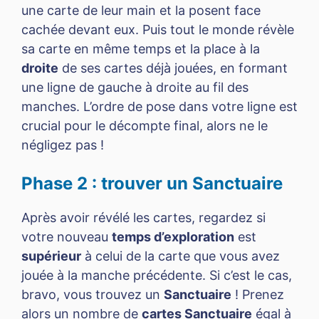
une carte de leur main et la posent face
cachée devant eux. Puis tout le monde révèle
sa carte en même temps et la place à la
droite
de ses cartes déjà jouées, en formant
une ligne de gauche à droite au fil des
manches. L’ordre de pose dans votre ligne est
crucial pour le décompte final, alors ne le
négligez pas !
Phase 2 : trouver un Sanctuaire
Après avoir révélé les cartes, regardez si
votre nouveau
temps d’exploration
est
supérieur
à celui de la carte que vous avez
jouée à la manche précédente. Si c’est le cas,
bravo, vous trouvez un
Sanctuaire
! Prenez
alors un nombre de
cartes Sanctuaire
égal à