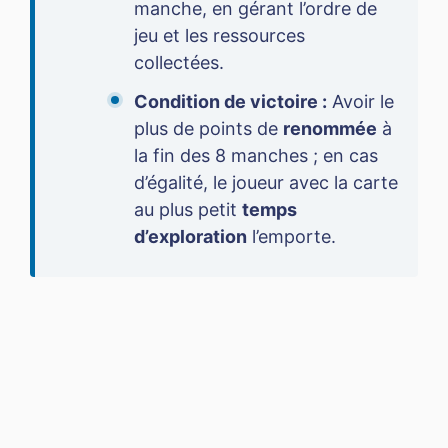
manche, en gérant l’ordre de
jeu et les ressources
collectées.
Condition de victoire :
Avoir le
plus de points de
renommée
à
la fin des 8 manches ; en cas
d’égalité, le joueur avec la carte
au plus petit
temps
d’exploration
l’emporte.