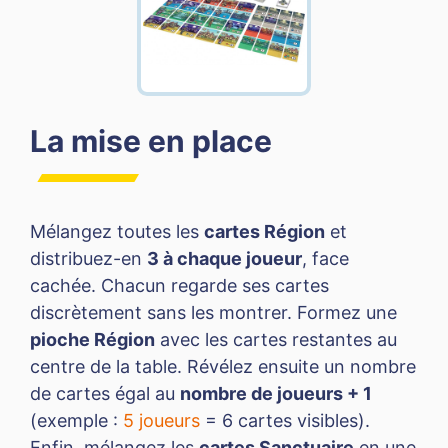
La mise en place
Mélangez toutes les
cartes Région
et
distribuez-en
3 à chaque joueur
, face
cachée. Chacun regarde ses cartes
discrètement sans les montrer. Formez une
pioche Région
avec les cartes restantes au
centre de la table. Révélez ensuite un nombre
de cartes égal au
nombre de joueurs + 1
(exemple :
5 joueurs
= 6 cartes visibles).
Enfin, mélangez les
cartes Sanctuaire
en une