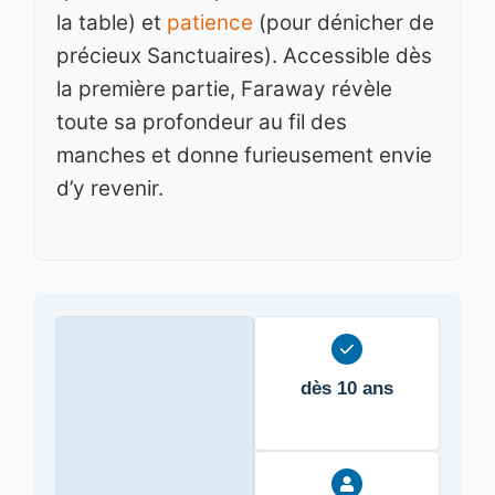
la table) et
patience
(pour dénicher de
précieux Sanctuaires). Accessible dès
la première partie, Faraway révèle
toute sa profondeur au fil des
manches et donne furieusement envie
d’y revenir.
dès 10 ans