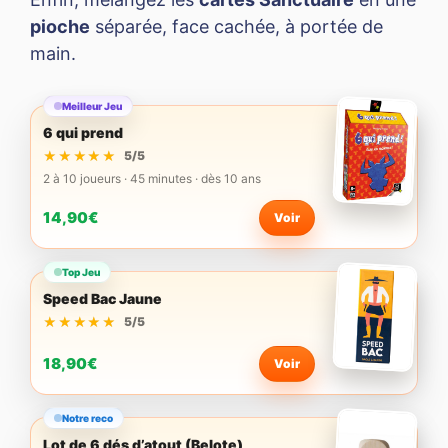
pioche
séparée, face cachée, à portée de
main.
Meilleur Jeu
6 qui prend
★★★★★
★★★★★
5/5
2 à 10 joueurs · 45 minutes · dès 10 ans
14,90€
Voir
Top Jeu
Speed Bac Jaune
★★★★★
★★★★★
5/5
18,90€
Voir
Notre reco
Lot de 6 dés d’atout (Belote)