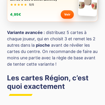
★★★★★
★★★★★
5/5
4,95€
Voir
Variante avancée :
distribuez 5 cartes à
chaque joueur, qui en choisit 3 et remet les 2
autres dans la
pioche
avant de révéler les
cartes du centre. On recommande de faire au
moins une partie avec la règle de base avant
de tenter cette variante !
Les cartes Région, c’est
quoi exactement