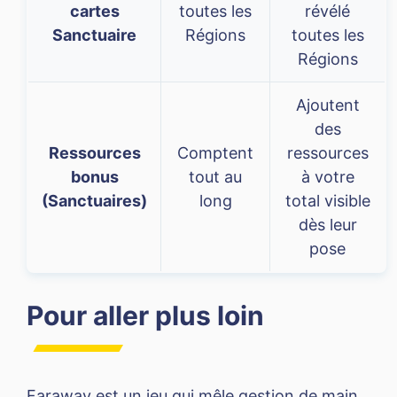
cartes
toutes les
révélé
Sanctuaire
Régions
toutes les
Régions
Ajoutent
des
Ressources
Comptent
ressources
bonus
tout au
à votre
(Sanctuaires)
long
total visible
dès leur
pose
Pour aller plus loin
Faraway est un jeu qui mêle gestion de main,