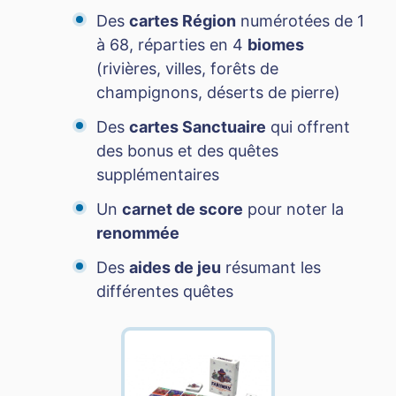
Des
cartes Région
numérotées de 1
à 68, réparties en 4
biomes
(rivières, villes, forêts de
champignons, déserts de pierre)
Des
cartes Sanctuaire
qui offrent
des bonus et des quêtes
supplémentaires
Un
carnet de score
pour noter la
renommée
Des
aides de jeu
résumant les
différentes quêtes