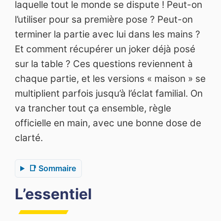
laquelle tout le monde se dispute ! Peut-on
l’utiliser pour sa première pose ? Peut-on
terminer la partie avec lui dans les mains ?
Et comment récupérer un joker déjà posé
sur la table ? Ces questions reviennent à
chaque partie, et les versions « maison » se
multiplient parfois jusqu’à l’éclat familial. On
va trancher tout ça ensemble, règle
officielle en main, avec une bonne dose de
clarté.
📑 Sommaire
L’essentiel