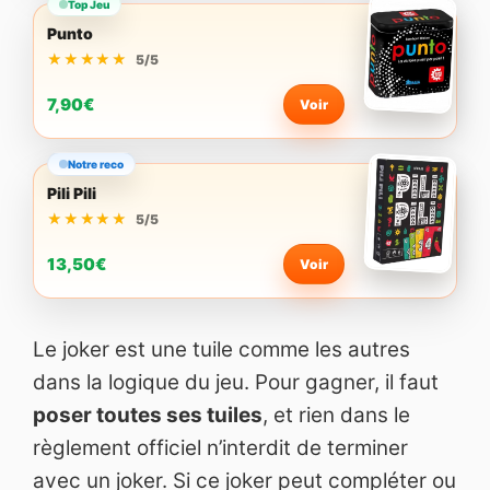
Top Jeu
Punto
★★★★★
★★★★★
5/5
7,90€
Voir
Notre reco
Pili Pili
★★★★★
★★★★★
5/5
13,50€
Voir
Le joker est une tuile comme les autres
dans la logique du jeu. Pour gagner, il faut
poser toutes ses tuiles
, et rien dans le
règlement officiel n’interdit de terminer
avec un joker. Si ce joker peut compléter ou