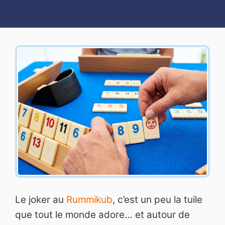
Le joker au
Rummikub
, c’est un peu la tuile
que tout le monde adore… et autour de