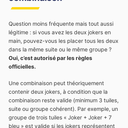
Question moins fréquente mais tout aussi
légitime : si vous avez les deux jokers en
main, pouvez-vous les placer tous les deux
dans la même suite ou le même groupe ?
Oui, c’est autorisé par les règles
officielles.
Une combinaison peut théoriquement
contenir deux jokers, à condition que la
combinaison reste valide (minimum 3 tuiles,
suite ou groupe cohérent). Par exemple, un
groupe de trois tuiles « Joker + Joker + 7
bleu » est valide si les jokers représentent