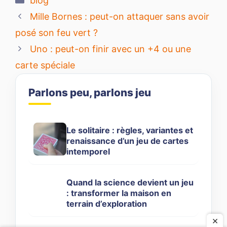
blog
Mille Bornes : peut-on attaquer sans avoir
posé son feu vert ?
Uno : peut-on finir avec un +4 ou une
carte spéciale
Parlons peu, parlons jeu
Le solitaire : règles, variantes et
renaissance d’un jeu de cartes
intemporel
Quand la science devient un jeu
: transformer la maison en
terrain d’exploration
×