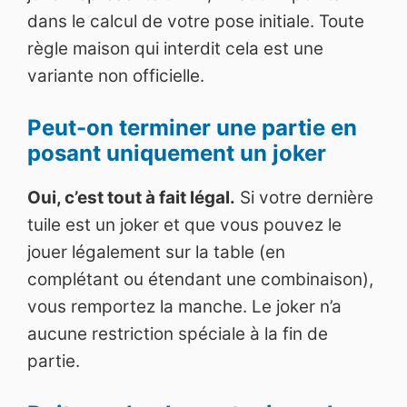
dans le calcul de votre pose initiale. Toute
règle maison qui interdit cela est une
variante non officielle.
Peut-on terminer une partie en
posant uniquement un joker
Oui, c’est tout à fait légal.
Si votre dernière
tuile est un joker et que vous pouvez le
jouer légalement sur la table (en
complétant ou étendant une combinaison),
vous remportez la manche. Le joker n’a
aucune restriction spéciale à la fin de
partie.