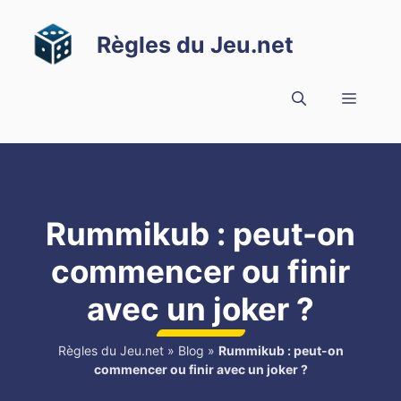
Aller
au
Règles du Jeu.net
contenu
Menu
Rummikub : peut-on
commencer ou finir
avec un joker ?
Règles du Jeu.net
»
Blog
»
Rummikub : peut-on
commencer ou finir avec un joker ?