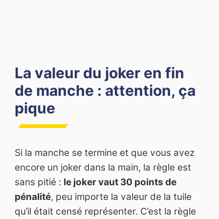
La valeur du joker en fin
de manche : attention, ça
pique
Si la manche se termine et que vous avez
encore un joker dans la main, la règle est
sans pitié :
le joker vaut 30 points de
pénalité
, peu importe la valeur de la tuile
qu’il était censé représenter. C’est la règle