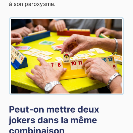
à son paroxysme.
Peut-on mettre deux
jokers dans la même
combinaison