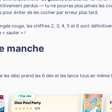
initivement perdus — tu ne pourras plus jamais les coc
es pour éviter de les cocher par erreur plus tard.
angée rouge, les chiffres 2, 3, 4, 5 et 6 sont définiti
 « sauter » !
ne manche
ce les dés) prend les 6 dés et les lance tous en même
Top Jeu
Dice Pool Party
T
★★★★★
★★★★★
5/5