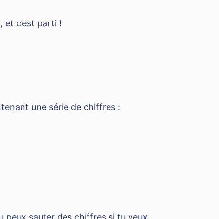
et c’est parti !
tenant une série de chiffres :
u peux sauter des chiffres si tu veux,