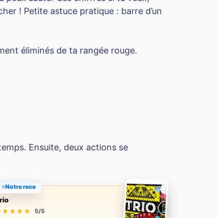
her ! Petite astuce pratique : barre d’un
vement éliminés de ta rangée rouge.
 temps. Ensuite, deux actions se
Notre reco
rio
★★★★★
★★★★★
5/5