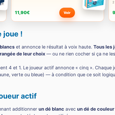
2
11,90€
Voir
 joue !
 blancs
et annonce le résultat à voix haute.
Tous les 
rangée de leur choix
— ou ne rien cocher si ça ne le
hent 4 et 1. Le joueur actif annonce « cinq ». Chaque 
aune, verte ou bleue) — à condition que ce soit logiqu
oueur actif
enant additionner
un dé blanc
avec
un dé de couleur