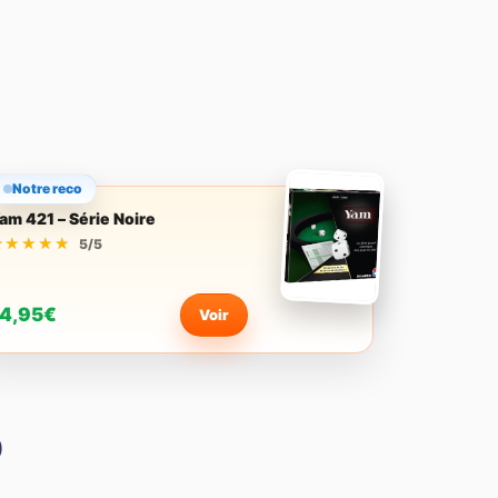
Notre reco
am 421 – Série Noire
★★★★★
★★★★★
5/5
4,95€
Voir
)