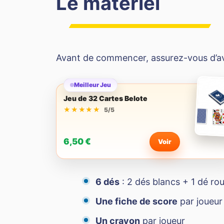
Le matériel
Avant de commencer, assurez-vous d’avoi
Meilleur Jeu
Jeu de 32 Cartes Belote
★★★★★
★★★★★
5/5
6,50 €
Voir
6 dés
: 2 dés blancs + 1 dé rou
Une fiche de score
par joueur 
Un crayon
par joueur