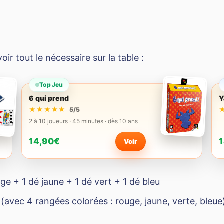
r tout le nécessaire sur la table :
Top Jeu
6 qui prend
Y
★★★★★
★★★★★
5/5
2 à 10 joueurs · 45 minutes · dès 10 ans
14,90€
1
Voir
ge + 1 dé jaune + 1 dé vert + 1 dé bleu
(avec 4 rangées colorées : rouge, jaune, verte, bleue