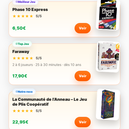
Meilleur Jeu
Phase 10 Express
★★★★★
★★★★★
5/5
6,50€
Voir
Top Jeu
Faraway
★★★★★
★★★★★
5/5
2 à 6 joueurs · 25 à 30 minutes · dès 10 ans
17,90€
Voir
Notre reco
La Communauté de l’Anneau – Le Jeu
de Plis Coopératif
★★★★★
★★★★★
5/5
22,95€
Voir