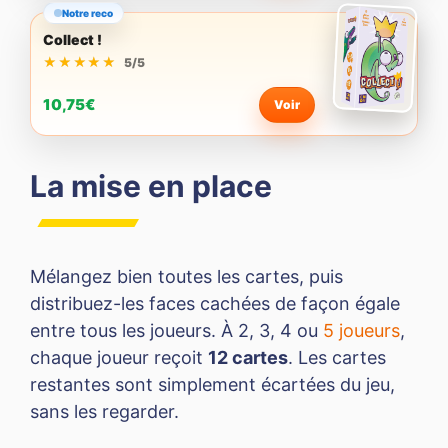
Notre reco
Collect !
★★★★★
★★★★★
5/5
10,75€
Voir
La mise en place
Mélangez bien toutes les cartes, puis
distribuez-les faces cachées de façon égale
entre tous les joueurs. À 2, 3, 4 ou
5 joueurs
,
chaque joueur reçoit
12 cartes
. Les cartes
restantes sont simplement écartées du jeu,
sans les regarder.