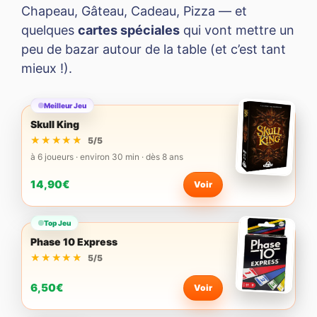
Chapeau, Gâteau, Cadeau, Pizza — et
quelques
cartes spéciales
qui vont mettre un
peu de bazar autour de la table (et c’est tant
mieux !).
Meilleur Jeu
Skull King
★★★★★
★★★★★
5/5
à 6 joueurs · environ 30 min · dès 8 ans
14,90€
Voir
Top Jeu
Phase 10 Express
★★★★★
★★★★★
5/5
6,50€
Voir