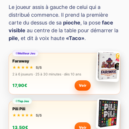
Le joueur assis à gauche de celui qui a
distribué commence. Il prend la première
carte du dessus de sa
pioche
, la pose
face
visible
au centre de la table pour démarrer la
pile
, et dit à voix haute
«Taco»
.
Meilleur Jeu
Faraway
★★★★★
★★★★★
5/5
2 à 6 joueurs · 25 à 30 minutes · dès 10 ans
17,90€
Voir
Top Jeu
Pili Pili
★★★★★
★★★★★
5/5
13,50€
Voir