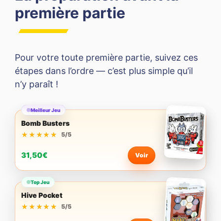
première partie
Pour votre toute première partie, suivez ces
étapes dans l’ordre — c’est plus simple qu’il
n’y paraît !
Meilleur Jeu
Bomb Busters
★★★★★
★★★★★
5/5
31,50€
Voir
Top Jeu
Hive Pocket
★★★★★
★★★★★
5/5