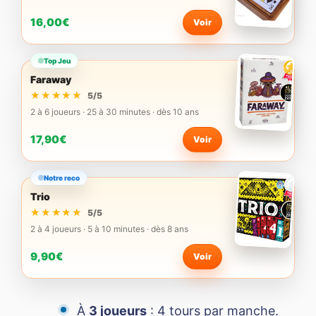
16,00€
Voir
Top Jeu
Faraway
★★★★★
★★★★★
5/5
2 à 6 joueurs · 25 à 30 minutes · dès 10 ans
17,90€
Voir
Notre reco
Trio
★★★★★
★★★★★
5/5
2 à 4 joueurs · 5 à 10 minutes · dès 8 ans
9,90€
Voir
À
3 joueurs
: 4 tours par manche.