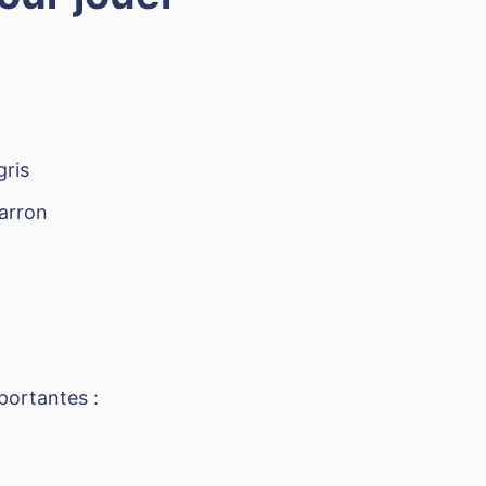
gris
arron
portantes :