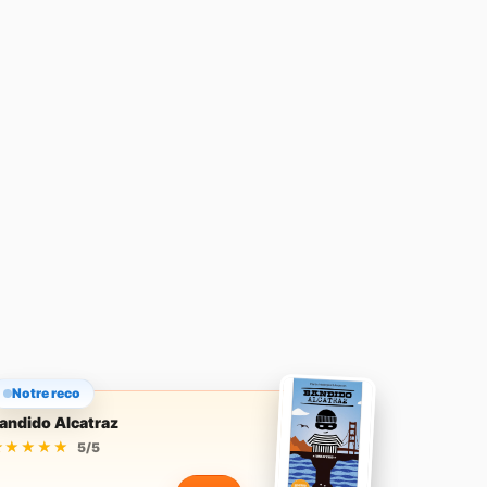
Notre reco
andido Alcatraz
★★★★★
★★★★★
5/5