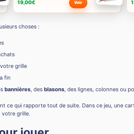
19,00€
1
Voir
lusieurs choses :
es
achats
otre grille
a fin
es
bannières
, des
blasons
, des lignes, colonnes ou po
ent ce qui rapporte tout de suite. Dans ce jeu, une 
votre grille.
pour jouer