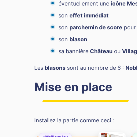
éventuellement une
icône Me
son
effet immédiat
son
parchemin de score
pour 
son
blason
sa bannière
Château
ou
Villa
Les
blasons
sont au nombre de 6 :
Nob
Mise en place
Installez la partie comme ceci :
Meilleur Jeu