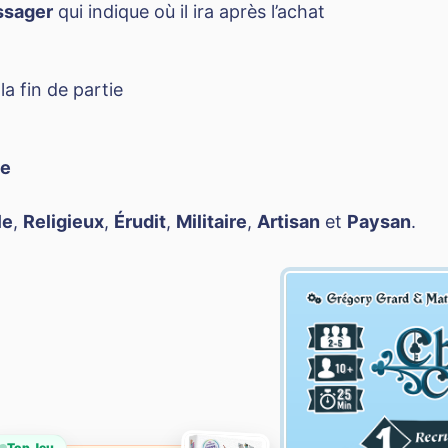
ssager
qui indique où il ira après l’achat
la fin de partie
ge
le
,
Religieux
,
Érudit
,
Militaire
,
Artisan
et
Paysan
.
Top Jeu