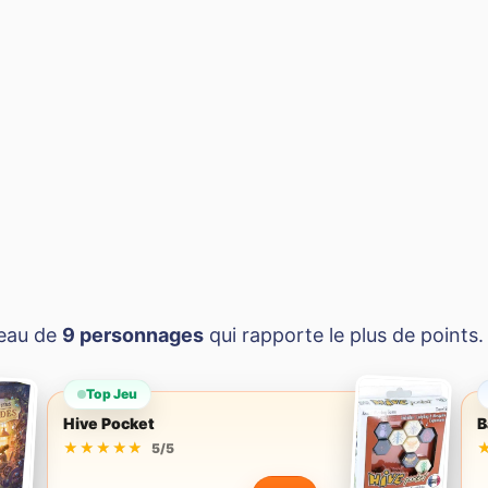
bleau de
9 personnages
qui rapporte le plus de points.
Top Jeu
Hive Pocket
B
★★★★★
★★★★★
5/5