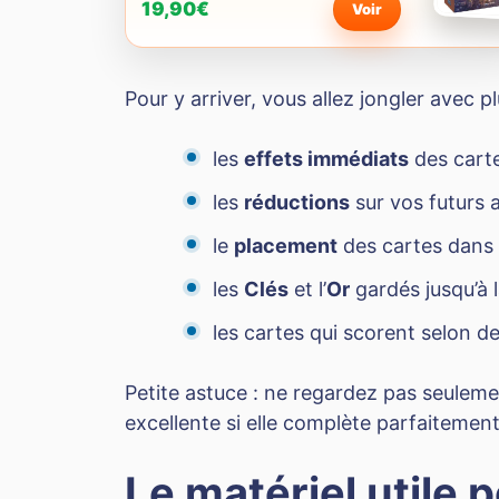
19,90€
Voir
Pour y arriver, vous allez jongler avec p
les
effets immédiats
des cart
les
réductions
sur vos futurs 
le
placement
des cartes dans v
les
Clés
et l’
Or
gardés jusqu’à l
les cartes qui scorent selon d
Petite astuce : ne regardez pas seulem
excellente si elle complète parfaitement 
Le matériel utile 