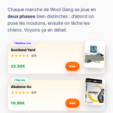
Chaque manche de Wool Gang se joue en
deux phases
bien distinctes : d’abord on
pose les moutons, ensuite on lâche les
chiens. Voyons ça en détail.
Meilleur Jeu
Scotland Yard
★★★★★
★★★★★
5/5
22,50€
Voir
Top Jeu
Abalone Go
★★★★★
★★★★★
5/5
10,90€
Voir