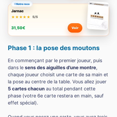
Notre reco
Jarnac
★★★★★
★★★★★
5/5
31,50€
Voir
Phase 1 : la pose des moutons
En commençant par le premier joueur, puis
dans le
sens des aiguilles d’une montre
,
chaque joueur choisit une carte de sa main et
la pose au centre de la table. Vous allez jouer
5 cartes chacun
au total pendant cette
phase (votre 6e carte restera en main, sauf
effet spécial).
Quand vous posez une carte, vous avez trois