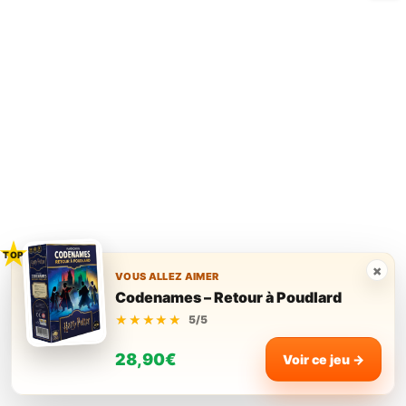
dynamique, ce qui donne
envie d’enchaîner les
manches.
×
VOUS ALLEZ AIMER
Codenames – Retour à Poudlard
★★★★★
★★★★★
5/5
28,90€
Voir ce jeu →