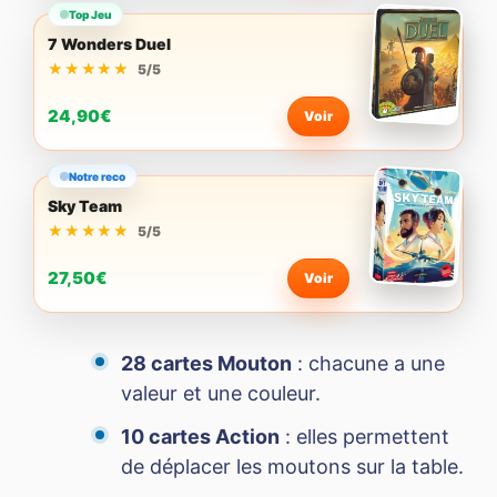
Top Jeu
7 Wonders Duel
★★★★★
★★★★★
5/5
24,90€
Voir
Notre reco
Sky Team
★★★★★
★★★★★
5/5
27,50€
Voir
28 cartes Mouton
: chacune a une
valeur et une couleur.
10 cartes Action
: elles permettent
de déplacer les moutons sur la table.