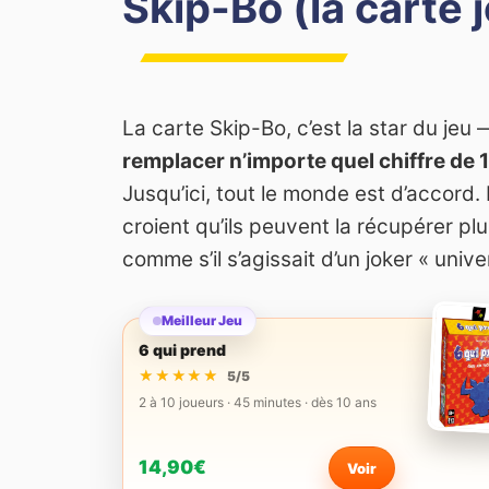
Skip-Bo (la carte 
La carte Skip-Bo, c’est la star du jeu —
remplacer n’importe quel chiffre de 1
Jusqu’ici, tout le monde est d’accord
croient qu’ils peuvent la récupérer plu
comme s’il s’agissait d’un joker « unive
Meilleur Jeu
6 qui prend
★★★★★
★★★★★
5/5
2 à 10 joueurs · 45 minutes · dès 10 ans
14,90€
Voir