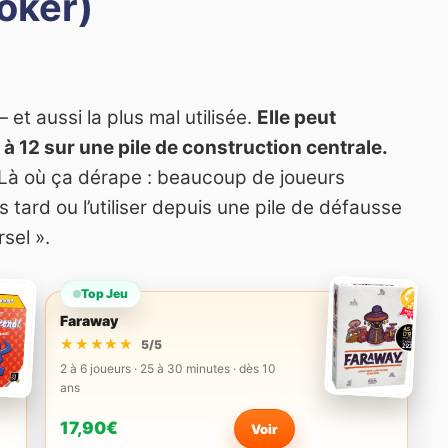
joker)
 et aussi la plus mal utilisée.
Elle peut
 à 12 sur une pile de construction centrale.
. Là où ça dérape : beaucoup de joueurs
s tard ou l’utiliser depuis une pile de défausse
rsel ».
Top Jeu
Faraway
★★★★★
★★★★★
5/5
2 à 6 joueurs · 25 à 30 minutes · dès 10
ans
17,90€
Voir