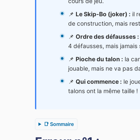
cours de jeu.
📌
Le Skip-Bo (joker) :
il 
de construction, mais rest
📌
Ordre des défausses :
4 défausses, mais jamais 
📌
Pioche du talon :
la ca
jouable, mais ne va pas d
📌
Qui commence :
le jou
talons ont la même taille !
📑 Sommaire