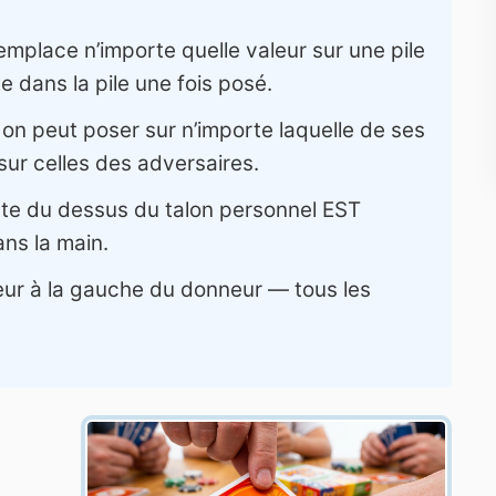
remplace n’importe quelle valeur sur une pile
e dans la pile une fois posé.
on peut poser sur n’importe laquelle de ses
sur celles des adversaires.
rte du dessus du talon personnel EST
ans la main.
eur à la gauche du donneur — tous les