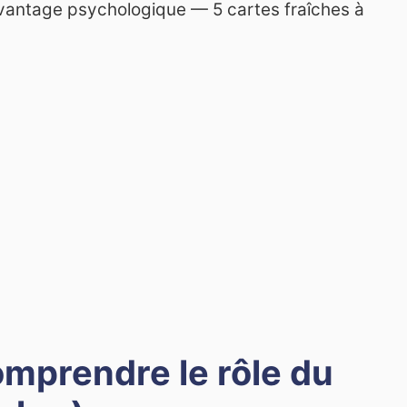
vantage psychologique — 5 cartes fraîches à
omprendre le rôle du