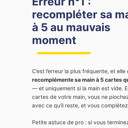
Erreur n°1 :
recompléter sa m
à 5 au mauvais
moment
C’est l’erreur la plus fréquente, et el
recomplémente sa main à 5 cartes qu
— et uniquement si la main est vide. E
cartes de votre main, vous ne piochez 
avec ce qu’il reste, et vous complétez
Petite astuce de pro : si vous termine