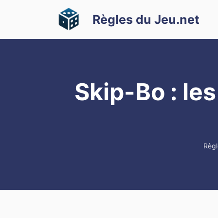
Aller
Règles du Jeu.net
au
contenu
Skip-Bo : le
Règl