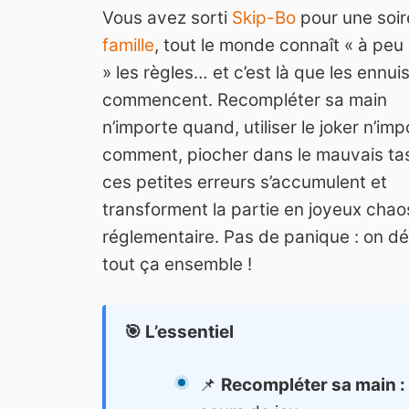
Vous avez sorti
Skip-Bo
pour une soi
famille
, tout le monde connaît « à peu
» les règles… et c’est là que les ennui
commencent. Recompléter sa main
n’importe quand, utiliser le joker n’imp
comment, piocher dans le mauvais t
ces petites erreurs s’accumulent et
transforment la partie en joyeux chao
réglementaire. Pas de panique : on d
tout ça ensemble !
🎯 L’essentiel
📌
Recompléter sa main :