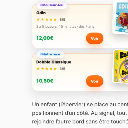
Meilleur Jeu
Odin
★★★★★
★★★★★
5/5
2 à 5 joueurs · 15 minutes · dès 7 ans
12,00€
Voir
Notre reco
Dobble Classique
★★★★★
★★★★★
5/5
10,50€
Voir
Un enfant (l’épervier) se place au cen
positionnent d’un côté. Au signal, tout
rejoindre l’autre bord sans être touc