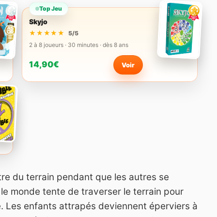
Top Jeu
Skyjo
★★★★★
★★★★★
5/5
2 à 8 joueurs · 30 minutes · dès 8 ans
14,90€
Voir
tre du terrain pendant que les autres se
 le monde tente de traverser le terrain pour
hé. Les enfants attrapés deviennent éperviers à