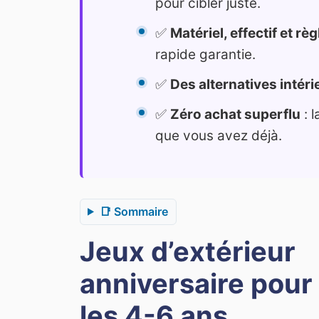
pour cibler juste.
✅
Matériel, effectif et rè
rapide garantie.
✅
Des alternatives intér
✅
Zéro achat superflu
: 
que vous avez déjà.
📑 Sommaire
Jeux d’extérieur
anniversaire pour
les 4-6 ans