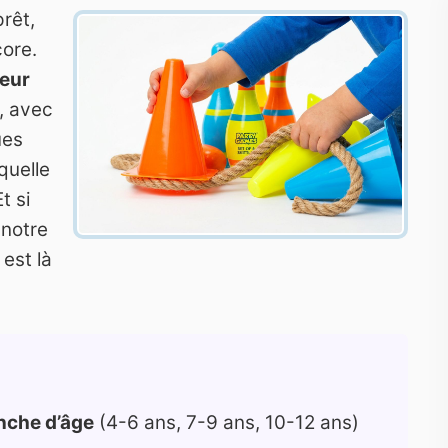
prêt,
ore.
ieur
, avec
ues
quelle
t si
 notre
est là
anche d’âge
(4-6 ans, 7-9 ans, 10-12 ans)