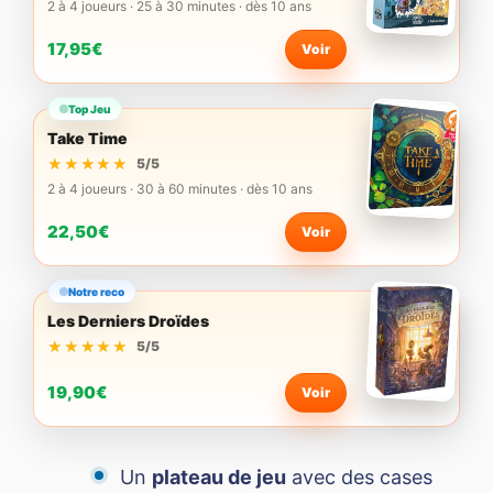
2 à 4 joueurs · 25 à 30 minutes · dès 10 ans
17,95€
Voir
Top Jeu
Take Time
★★★★★
★★★★★
5/5
2 à 4 joueurs · 30 à 60 minutes · dès 10 ans
22,50€
Voir
Notre reco
Les Derniers Droïdes
★★★★★
★★★★★
5/5
19,90€
Voir
Un
plateau de jeu
avec des cases