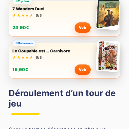
Top Jeu
7 Wonders Duel
★★★★★
★★★★★
5/5
24,90€
Voir
Notre reco
Le Coupable est … Carnivore
★★★★★
★★★★★
5/5
15,90€
Voir
Déroulement d’un tour de
jeu