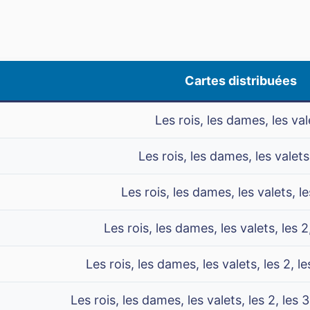
Cartes distribuées
Les rois, les dames, les val
Les rois, les dames, les valets
Les rois, les dames, les valets, le
Les rois, les dames, les valets, les 2,
Les rois, les dames, les valets, les 2, les
Les rois, les dames, les valets, les 2, les 3,