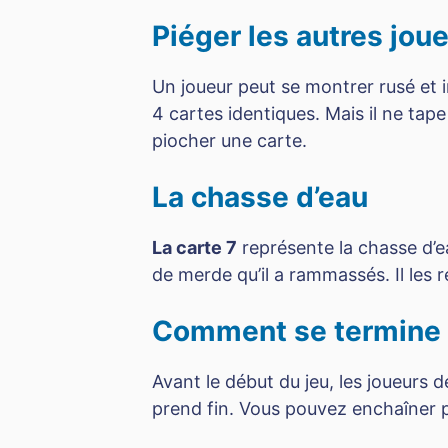
Piéger les autres jou
Un joueur peut se montrer rusé et ind
4 cartes identiques. Mais il ne tape 
piocher une carte.
La chasse d’eau
La carte 7
représente la chasse d’ea
de merde qu’il a rammassés. Il les 
Comment se termine l
Avant le début du jeu, les joueurs 
prend fin. Vous pouvez enchaîner p