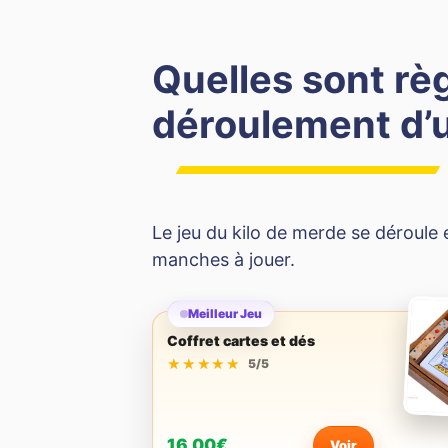
Quelles sont règ
déroulement d’u
Le jeu du kilo de merde se déroule
manches à jouer.
Meilleur Jeu
Coffret cartes et dés
★★★★★
★★★★★
5/5
16,00€
Voir