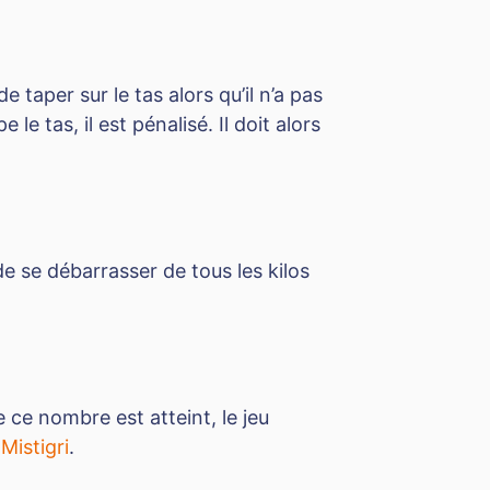
e taper sur le tas alors qu’il n’a pas
le tas, il est pénalisé. Il doit alors
de se débarrasser de tous les kilos
 ce nombre est atteint, le jeu
 Mistigri
.