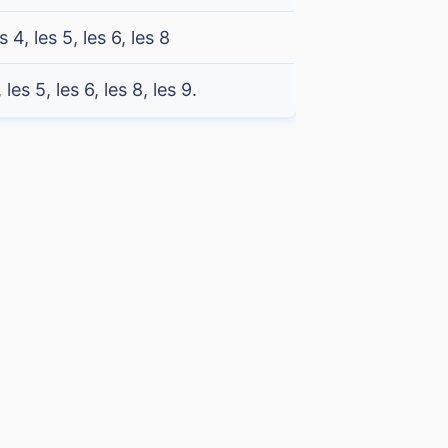
 4, les 5, les 6, les 8
les 5, les 6, les 8, les 9.