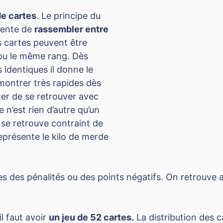
de cartes
. Le principe du
 tente de
rassembler entre
s cartes peuvent être
r ou le même rang. Dès
s identiques il donne le
 montrer très rapides dès
iter de se retrouver avec
 n’est rien d’autre qu’un
t se retrouve contraint de
eprésente le kilo de merde
es des pénalités ou des points négatifs. On retrouve 
il faut avoir
un jeu de 52 cartes.
La distribution des