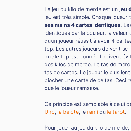
Le jeu du kilo de merde est un
jeu 
jeu est très simple. Chaque joueur
ses mains 4 cartes identiques
. Le
identiques par la couleur, la valeu
qu’un joueur réussit à avoir 4 carte
top. Les autres joueurs doivent se
que le top est donné. Il doivent év
des kilos de merde. Le tas de merde
tas de cartes. Le joueur le plus len
piocher une carte de ce tas. Ceci r
que le joueur ramasse.
Ce principe est semblable à celui d
Uno
,
la belote
, le
rami
ou
le tarot
.
Pour jouer au jeu du kilo de merde, 