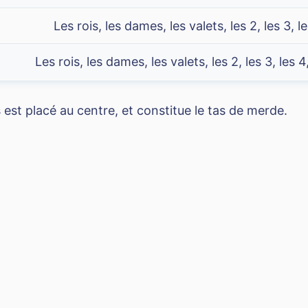
Les rois, les dames, les valets, les 2, les 3, les
Les rois, les dames, les valets, les 2, les 3, les 4, 
 est placé au centre, et constitue le tas de merde.