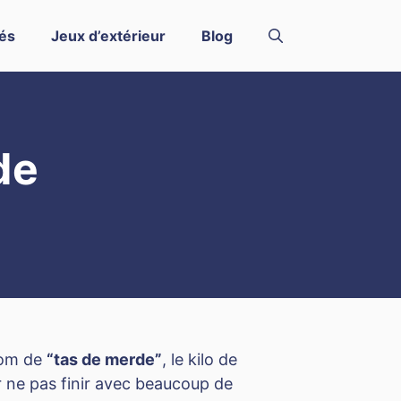
és
Jeux d’extérieur
Blog
de
nom de
“tas de merde”
, le kilo de
r ne pas finir avec beaucoup de