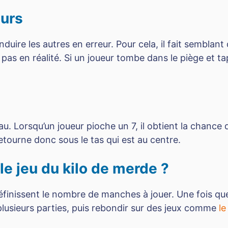
eurs
uire les autres en erreur. Pour cela, il fait semblant d
pas en réalité. Si un joueur tombe dans le piège et tape 
u. Lorsqu’un joueur pioche un 7, il obtient la chance 
retourne donc sous le tas qui est au centre.
e jeu du kilo de merde ?
définissent le nombre de manches à jouer. Une fois que
lusieurs parties, puis rebondir sur des jeux comme
le