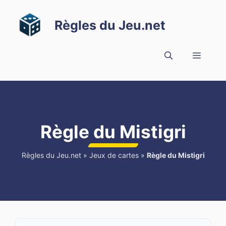
Aller
au
Règles du Jeu.net
contenu
Menu
Règle du Mistigri
Règles du Jeu.net
»
Jeux de cartes
»
Règle du Mistigri