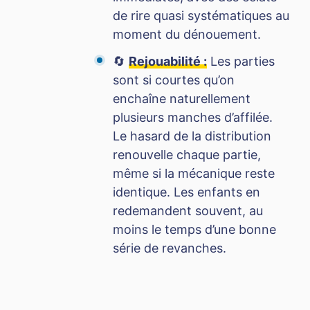
de rire quasi systématiques au
moment du dénouement.
🔄
Rejouabilité :
Les parties
sont si courtes qu’on
enchaîne naturellement
plusieurs manches d’affilée.
Le hasard de la distribution
renouvelle chaque partie,
même si la mécanique reste
identique. Les enfants en
redemandent souvent, au
moins le temps d’une bonne
série de revanches.