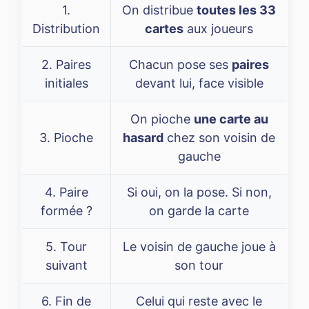
1.
On distribue
toutes les 33
Distribution
cartes
aux joueurs
2. Paires
Chacun pose ses
paires
initiales
devant lui, face visible
On pioche
une carte au
3. Pioche
hasard
chez son voisin de
gauche
4. Paire
Si oui, on la pose. Si non,
formée ?
on garde la carte
5. Tour
Le voisin de gauche joue à
suivant
son tour
6. Fin de
Celui qui reste avec le