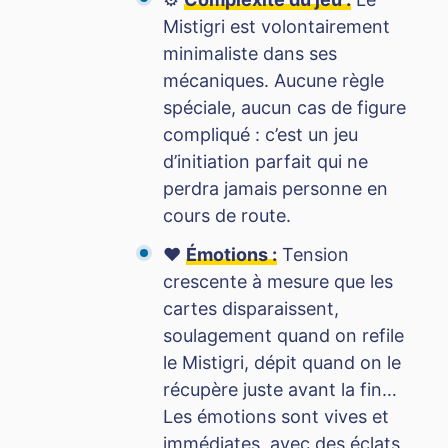
Mistigri est volontairement
minimaliste dans ses
mécaniques. Aucune règle
spéciale, aucun cas de figure
compliqué : c’est un jeu
d’initiation parfait qui ne
perdra jamais personne en
cours de route.
❤️
Émotions :
Tension
crescente à mesure que les
cartes disparaissent,
soulagement quand on refile
le Mistigri, dépit quand on le
récupère juste avant la fin…
Les émotions sont vives et
immédiates, avec des éclats