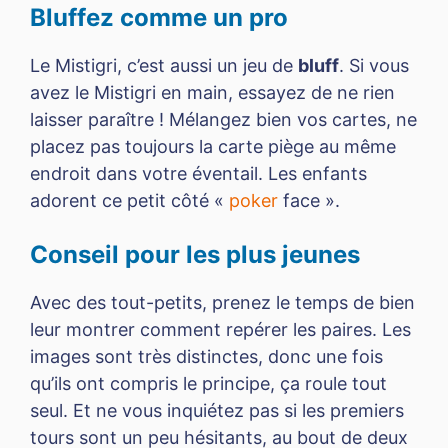
Bluffez comme un pro
Le Mistigri, c’est aussi un jeu de
bluff
. Si vous
avez le Mistigri en main, essayez de ne rien
laisser paraître ! Mélangez bien vos cartes, ne
placez pas toujours la carte piège au même
endroit dans votre éventail. Les enfants
adorent ce petit côté «
poker
face ».
Conseil pour les plus jeunes
Avec des tout-petits, prenez le temps de bien
leur montrer comment repérer les paires. Les
images sont très distinctes, donc une fois
qu’ils ont compris le principe, ça roule tout
seul. Et ne vous inquiétez pas si les premiers
tours sont un peu hésitants, au bout de deux