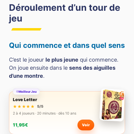
Déroulement d’un tour de
jeu
Qui commence et dans quel sens
C’est le joueur
le plus jeune
qui commence.
On joue ensuite dans le
sens des aiguilles
d’une montre
.
Meilleur Jeu
Love Letter
★★★★★
★★★★★
5/5
2 à 4 joueurs · 20 minutes · dès 10 ans
11,95€
Voir