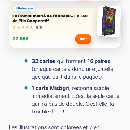
Notre reco
La Communauté de l’Anneau – Le Jeu
de Plis Coopératif
★★★★★
★★★★★
5/5
22,95€
Voir
32 cartes
qui forment
16 paires
(chaque carte a donc une jumelle
quelque part dans le paquet).
1 carte Mistigri
, reconnaissable
immédiatement : c’est la seule carte
qui n’a pas de double. C’est elle, la
trouble-fête !
Les illustrations sont colorées et bien