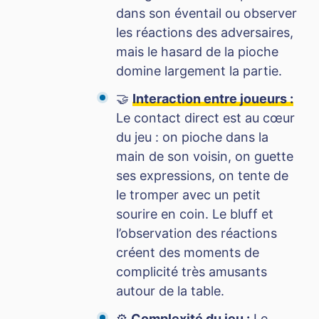
dans son éventail ou observer
les réactions des adversaires,
mais le hasard de la pioche
domine largement la partie.
🤝
Interaction entre joueurs :
Le contact direct est au cœur
du jeu : on pioche dans la
main de son voisin, on guette
ses expressions, on tente de
le tromper avec un petit
sourire en coin. Le bluff et
l’observation des réactions
créent des moments de
complicité très amusants
autour de la table.
⚙️
Complexité du jeu :
Le