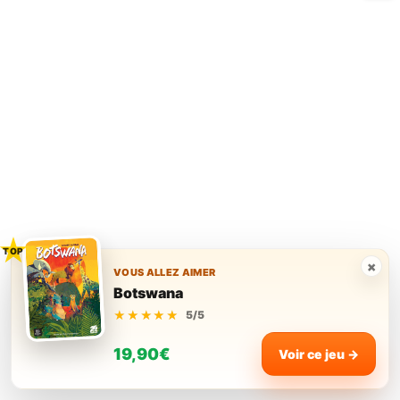
Règle du
Trut
11 JUIN 2026
×
VOUS ALLEZ AIMER
Botswana
★★★★★
★★★★★
5/5
Règle du
19,90€
Voir ce jeu →
Jungle
Speed