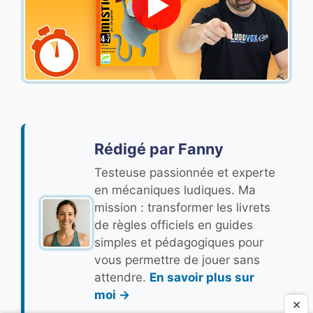
Rédigé par Fanny
Testeuse passionnée et experte
en mécaniques ludiques. Ma
mission : transformer les livrets
de règles officiels en guides
simples et pédagogiques pour
vous permettre de jouer sans
attendre.
En savoir plus sur
moi →
×